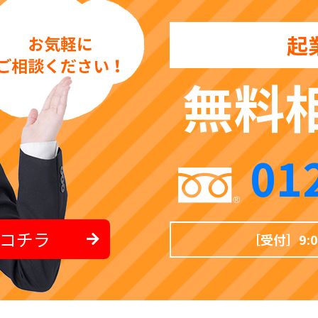
起
無料
01
コチラ
［受付］9: