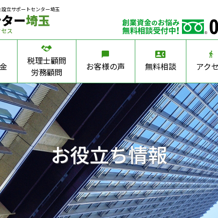
社設立サポートセンター埼玉
ンター
埼玉
クセス
税理士顧問
金
お客様の声
無料相談
アク
労務顧問
お役立ち情報