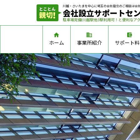
川越・さいたまを中心に埼玉の会社設立の
ご相談は会
会社設立サポートセ
駐車場完備!川越駅他3駅利用可！と便利なア
ホーム
事業所紹介
サポート料