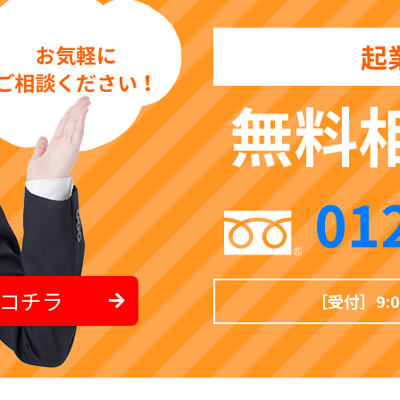
起
無料
01
コチラ
［受付］9: