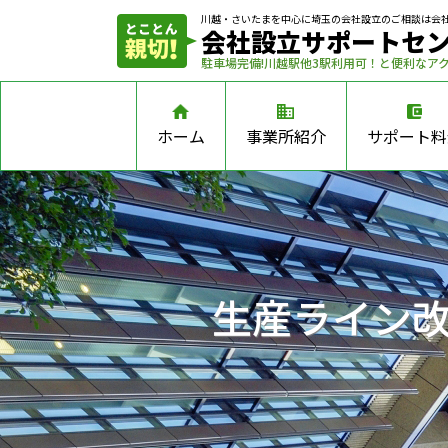
川越・さいたまを中心に埼玉の会社設立の
ご相談は会
会社設立サポートセ
駐車場完備!川越駅他3駅利用可！と便利なア
ホーム
事業所紹介
サポート料
生産ライン