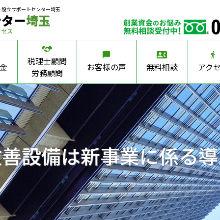
社設立サポートセンター埼玉
ンター
埼玉
クセス
税理士顧問
金
お客様の声
無料相談
アク
労務顧問
改善設備は新事業に係る導