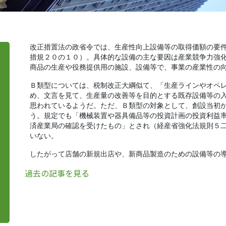
改正措置法の政省令では、生産性向上設備等の取得価額の要
措規２０の１０）。具体的な設備の主な要因は産業競争力強
商品の生産や役務提供用の施設、設備等で、事業の産業性の
Ｂ類型については、税制改正大綱似て、「生産ラインやオペ
め、文言を見て、生産量の改善等を目的とする既存設備等の
思われているようだ。ただ、Ｂ類型の対象として、創設当初
う。規定でも「機械装置や器具備品等の投資計画の投資利益
済産業局の確認を受けたもの」とされ（経産省強化法規則５
いない。
したがって店舗の新規出店や、新商品製造のための設備等の
過去の記事を見る