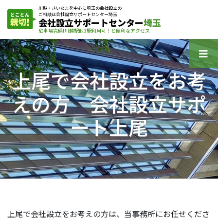
川越・さいたまを中心に埼玉の会社設立の
ご相談は会社設立サポートセンター埼玉
会社設立サポートセンター
埼玉
駐車場完備!川越駅他3駅利用可！と便利なアクセス
上尾で会社設立をお考
えの方 会社設立サポ
ート上尾
上尾で会社設立をお考えの方は、当事務所にお任せくださ