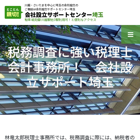
川越・さいたまを中心に埼玉の会社設立の
ご相談は会社設立サポートセンター埼玉
会社設立サポートセンター
埼玉
駐車場完備!川越駅他3駅利用可！と便利なアクセス
税務調査に強い税理士
会計事務所！ 会社設
立サポート埼玉
林竜太郎税理士事務所では、税務調査に際には、納税者の