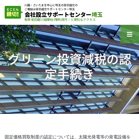
川越・さいたまを中心に埼玉の会社設立の
ご相談は会社設立サポートセンター埼玉
会社設立サポートセンター
埼玉
駐車場完備!川越駅他3駅利用可！と便利なアクセス
グリーン投資減税の認
定手続き
固定価格買取制度の認定については、太陽光発電等の発電設備を