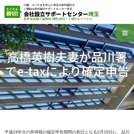
川越・さいたまを中心に埼玉の会社設立の
ご相談は会社設立サポートセンター埼玉
会社設立サポートセンター
埼玉
駐車場完備!川越駅他3駅利用可！と便利なアクセス
高橋英樹夫妻が品川署
でe-taxにより確定申告
平成24年分の所得税の確定申告期間の初日となる2月18日に、品川