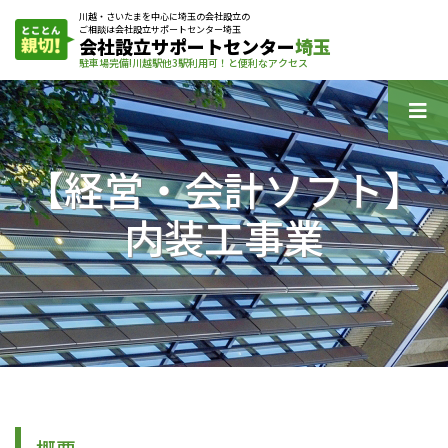
川越・さいたまを中心に埼玉の会社設立の
ご相談は会社設立サポートセンター埼玉
会社設立サポートセンター
埼玉
駐車場完備!川越駅他3駅利用可！と便利なアクセス
【経営・会計ソフト】
内装工事業