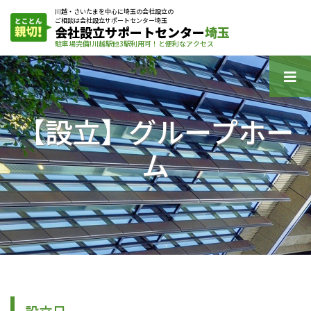
川越・さいたまを中心に埼玉の会社設立の
ご相談は会社設立サポートセンター埼玉
会社設立サポートセンター
埼玉
駐車場完備!川越駅他3駅利用可！と便利なアクセス
【設立】グループホー
ム