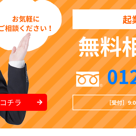
起
無料
01
コチラ
［受付］9: