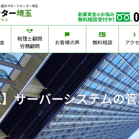
社設立サポートセンター埼玉
ンター
埼玉
クセス
税理士顧問
金
お客様の声
無料相談
アク
労務顧問
立】サーバーシステムの管