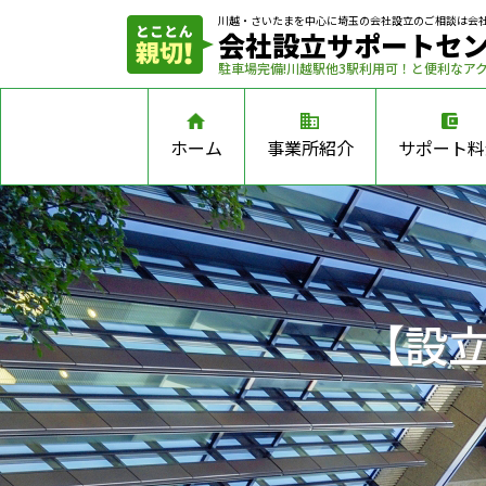
川越・さいたまを中心に埼玉の会社設立の
ご相談は会
会社設立サポートセ
駐車場完備!川越駅他3駅利用可！と便利なア
ホーム
事業所紹介
サポート料
【設