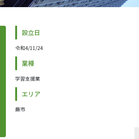
設立日
令和4/11/24
業種
学習支援業
エリア
蕨市