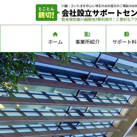
川越・さいたまを中心に埼玉の会社設立の
ご相談は会
会社設立サポートセ
駐車場完備!川越駅他3駅利用可！と便利なア
ホーム
事業所紹介
サポート料