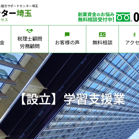
社設立サポートセンター埼玉
ンター
埼玉
クセス
税理士顧問
金
お客様の声
無料相談
アク
労務顧問
【設立】学習支援業