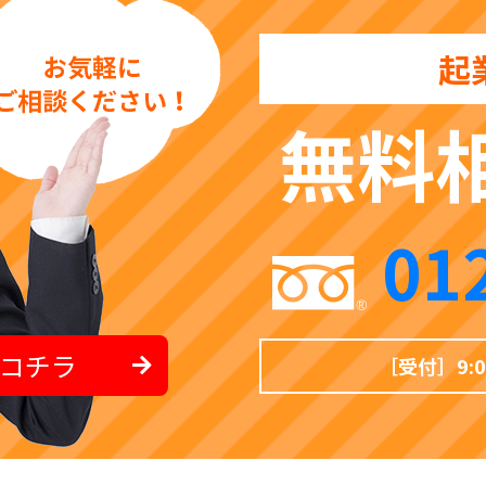
起
無料
01
コチラ
［受付］9: