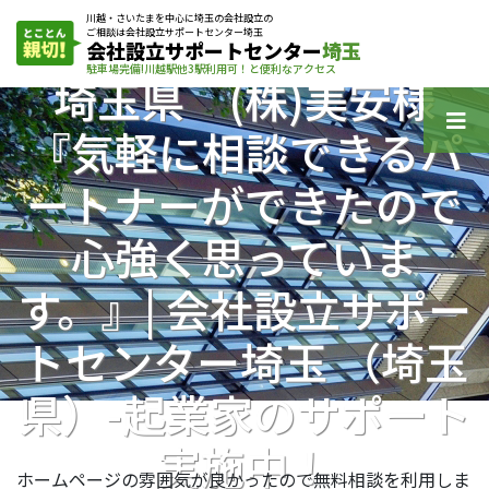
川越・さいたまを中心に埼玉の会社設立の
ご相談は会社設立サポートセンター埼玉
会社設立サポートセンター
埼玉
駐車場完備!川越駅他3駅利用可！と便利なアクセス
埼玉県 (株)美安様
『気軽に相談できるパ
ートナーができたので
心強く思っていま
す。』| 会社設立サポー
トセンター埼玉 （埼玉
県）-起業家のサポート
実施中！
ホームページの雰囲気が良かったので無料相談を利用しま