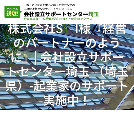
川越・さいたまを中心に埼玉の会社設立の
ご相談は会社設立サポートセンター埼玉
会社設立サポートセンター
埼玉
駐車場完備!川越駅他3駅利用可！と便利なアクセス
株式会社S I様『経営
のパートナーのよう
に』| 会社設立サポー
トセンター埼玉 （埼玉
県）-起業家のサポート
実施中！