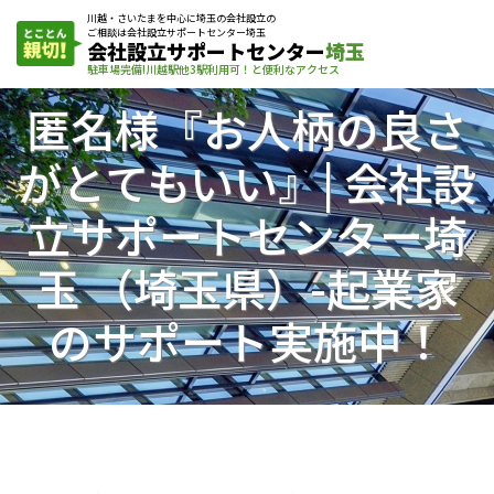
川越・さいたまを中心に埼玉の会社設立の
ご相談は会社設立サポートセンター埼玉
会社設立サポートセンター
埼玉
駐車場完備!川越駅他3駅利用可！と便利なアクセス
匿名様『お人柄の良さ
がとてもいい』| 会社設
立サポートセンター埼
玉 （埼玉県）-起業家
のサポート実施中！