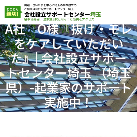
川越・さいたまを中心に埼玉の会社設立の
ご相談は会社設立サポートセンター埼玉
会社設立サポートセンター
埼玉
駐車場完備!川越駅他3駅利用可！と便利なアクセス
A社 O様『抜け・モレ
をケアしていただい
た』| 会社設立サポー
トセンター埼玉 （埼玉
県）-起業家のサポート
実施中！