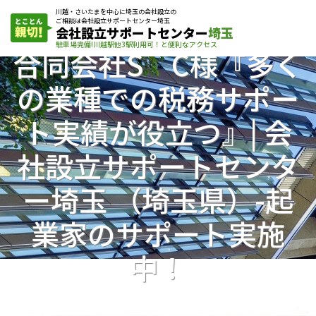
川越・さいたまを中心に埼玉の会社設立の
ご相談は会社設立サポートセンター埼玉
会社設立サポートセンター
埼玉
駐車場完備!川越駅他3駅利用可！と便利なアクセス
合同会社S C様『多く
の業種での税務サポー
ト実績が役立つ』| 会
社設立サポートセンタ
ー埼玉 （埼玉県）-起
業家のサポート実施
中！