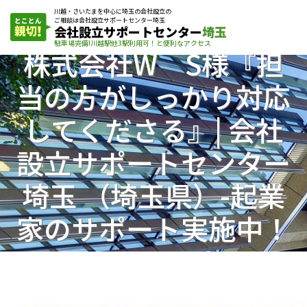
川越・さいたまを中心に埼玉の会社設立の
ご相談は会社設立サポートセンター埼玉
会社設立サポートセンター
埼玉
駐車場完備!川越駅他3駅利用可！と便利なアクセス
株式会社W S様『担
当の方がしっかり対応
してくださる』| 会社
設立サポートセンター
埼玉 （埼玉県）-起業
家のサポート実施中！