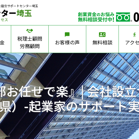
社設立サポートセンター埼玉
ンター
埼玉
クセス
税理士顧問
金
お客様の声
無料相談
アク
労務顧問
部お任せで楽』| 会社設
県）-起業家のサポート