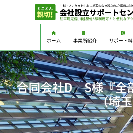
川越・さいたまを中心に埼玉の会社設立の
ご相談は会
会社設立サポートセ
駐車場完備!川越駅他3駅利用可！と便利なア
ホーム
事業所紹介
サポート料
合同会社D S様『全
（埼玉